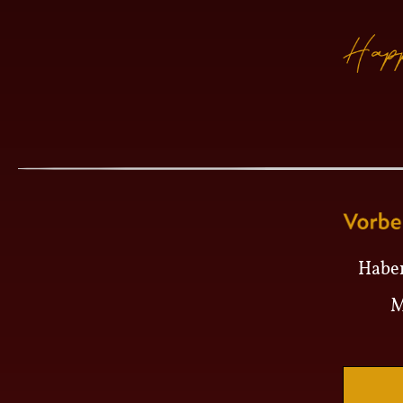
Haben
M