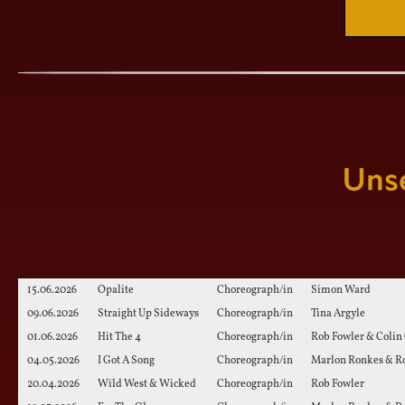
15.06.2026
Opalite
Choreograph/in
Simon Ward
09.06.2026
Straight Up Sideways
Choreograph/in
Tina Argyle
01.06.2026
Hit The 4
Choreograph/in
Rob Fowler & Colin
04.05.2026
I Got A Song
Choreograph/in
Marlon Ronkes & R
20.04.2026
Wild West & Wicked
Choreograph/in
Rob Fowler