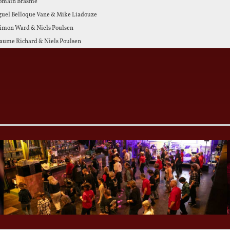
omain Brasme
iguel Belloque Vane & Mike Liadouze
imon Ward & Niels Poulsen
laume Richard & Niels Poulsen