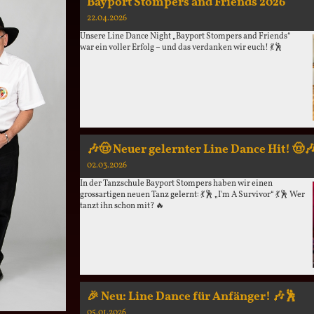
Bayport Stompers and Friends 2026
22.04.2026
Unsere Line Dance Night „Bayport Stompers and Friends“
war ein voller Erfolg – und das verdanken wir euch! 💃🕺
🎶🤠 Neuer gelernter Line Dance Hit! 🤠
02.03.2026
In der Tanzschule Bayport Stompers haben wir einen
grossartigen neuen Tanz gelernt: 💃🕺 „I'm A Survivor“ 💃🕺 Wer
tanzt ihn schon mit? 🔥
🎉 Neu: Line Dance für Anfänger! 🎶🕺
05.01.2026