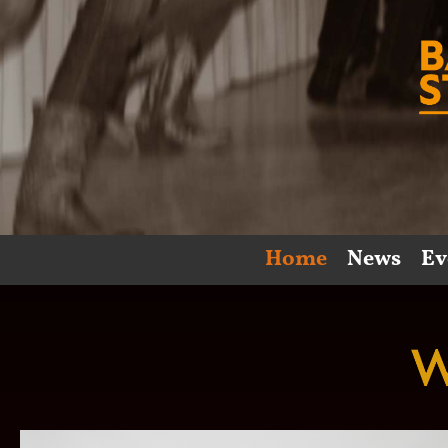
Home
News
Ev