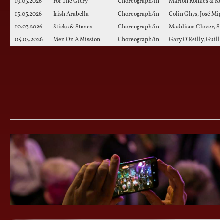
19.03.2026
For The Glory
Choreograph/in
Marlon Ronkes & R
15.03.2026
Irish Arabella
Choreograph/in
Colin Ghys, José M
10.03.2026
Sticks & Stones
Choreograph/in
Maddison Glover, S
05.03.2026
Men On A Mission
Choreograph/in
Gary O'Reilly, Guil