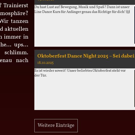
 Trainierst
Du hast Lust auf Bewegung, Musik und Spaß? Dann ist unser
Atmosphäre?
Line Dance Kurs für Anfänger genau das Richtige für dich! 🙌
 Wir tanzen
d aktuellen
ch immer in
eihe… ups…
 schlimm.
Oktoberfest Dance Night 2025 – Sei dabei
genau nach
18.10.2025
Es ist wieder soweit! Unser beliebtes Oktoberfest steht vor
der Tür.
Weitere Einträge