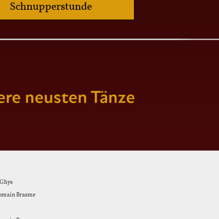
Schnupperstunde
 Ghys
omain Brasme