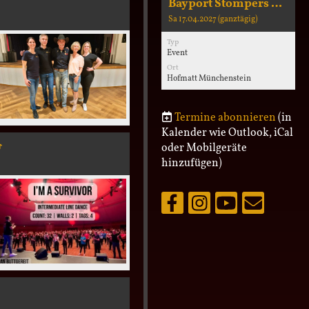
Bayport Stompers and Friends
Sa 17.04.2027 (ganztägig)
Typ
Event
Ort
Hofmatt Münchenstein
Termine abonnieren
(in
Kalender wie Outlook, iCal

oder Mobilgeräte
hinzufügen)